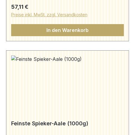
Räucheraal (250g) | Aale | Aal Bruns (aal-
Regulärer Preis:
57,11 €
bruns.de) Schwarzbrot (250g) | Präsente | Aal
Preise inkl. MwSt. zzgl. Versandkosten
Bruns (aal-bruns.de)
In den Warenkorb
Feinste Spieker-Aale (1000g)