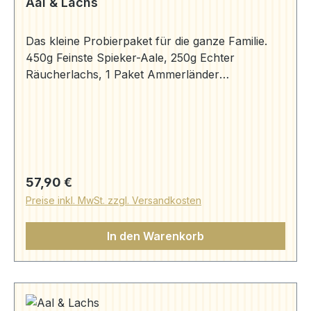
Aal & Lachs
Das kleine Probierpaket für die ganze Familie.
450g Feinste Spieker-Aale, 250g Echter
Räucherlachs, 1 Paket Ammerländer
Schwarzbrot (250g) Räucheraal (450g) | Aale |
Aal Bruns (aal-bruns.de) Schwarzbrot (250g) |
Präsente | Aal Bruns (aal-bruns.de)
Räucherlachs kg-Preis 65,10 €
Regulärer Preis:
57,90 €
Preise inkl. MwSt. zzgl. Versandkosten
In den Warenkorb