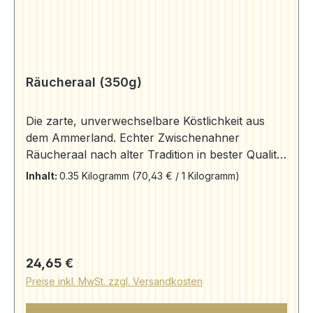
Räucheraal (350g)
Die zarte, unverwechselbare Köstlichkeit aus
dem Ammerland. Echter Zwischenahner
Räucheraal nach alter Tradition in bester Qualität
frisch aus dem Rauch auf Ihren Tisch.
Inhalt:
0.35 Kilogramm
(70,43 € / 1 Kilogramm)
Aromageschützt verpackt. Zutaten: Aal, Salz,
Rauch Herkunft: Aal "Anguilla anguilla"
gewonnen aus deutscher Aquakultur.
Regulärer Preis:
24,65 €
Preise inkl. MwSt. zzgl. Versandkosten