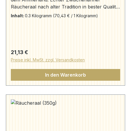
Räucheraal nach alter Tradition in bester Qualität
frisch aus dem Rauch auf Ihren Tisch.
Inhalt:
0.3 Kilogramm
(70,43 € / 1 Kilogramm)
Aromageschützt verpackt. Zutaten: Aal, Salz,
Rauch Herkunft: Aal "Anguilla anguilla"
gewonnen aus deutscher Aquakultur.
Regulärer Preis:
21,13 €
Preise inkl. MwSt. zzgl. Versandkosten
In den Warenkorb