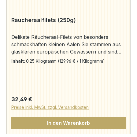
Räucheraalfilets (250g)
Delikate Räucheraal-Filets von besonders
schmackhaften kleinen Aalen Sie stammen aus
glasklaren europäischen Gewässern und sind
von unvergleichlicher Qualität und Frische. Die
Inhalt:
0.25 Kilogramm
(129,96 € / 1 Kilogramm)
Aale kommen direkt nach dem Fang im
Tankwagen in unsere Räucherei. Hier werden sie
nach alter Tradition mild gesalzen und frisch
geräuchert. Der Versand in der Aromaschutz-
Verpackung garantiert absolute Frische und
Regulärer Preis:
32,49 €
Haltbarkeit. Der Zwischenahner Räucheraal ist
Preise inkl. MwSt. zzgl. Versandkosten
schlanker als Sie glauben. Der Fettgehalt eines
reifen Aals liegt bei ca. 30%. Zutaten: Aal, Salz,
In den Warenkorb
Rauch Herkunft: Aal "Anguilla anguilla"
gewonnen aus deutscher Aquakultur.