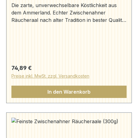
Die zarte, unverwechselbare Köstlichkeit aus
dem Ammerland. Echter Zwischenahner
Räucheraal nach alter Tradition in bester Qualität
frisch aus dem Rauch auf Ihren Tisch und 1
Paket Ammerländer Schwarzbrot (250g).
Aromageschützt verpackt. 4-5 Stück Aal
(1000g) Zutaten: Aal, Salz, Rauch Herkunft: Aal
"Anguilla anguilla" gewonnen aus deutscher
Aquakultur. Räucheraal (250g) | Aale | Aal Bruns
Regulärer Preis:
74,89 €
(aal-bruns.de) Schwarzbrot (250g) | Präsente |
Preise inkl. MwSt. zzgl. Versandkosten
Aal Bruns (aal-bruns.de)
In den Warenkorb