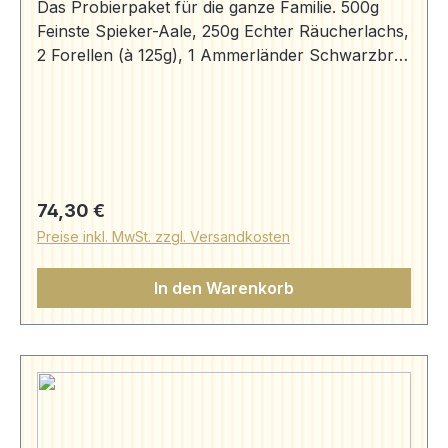
Das Probierpaket für die ganze Familie. 500g
Feinste Spieker-Aale, 250g Echter Räucherlachs,
2 Forellen (à 125g), 1 Ammerländer Schwarzbrot
(250g), Aromageschützt verpackt. Räucheraal
(250g) | Aale | Aal Bruns (aal-bruns.de)
Räucherlachs kg-Preis 65,10 € 1 Forelle (2 Filets)
| Forellen & Makrelen | Aal Bruns (aal-bruns.de)
Schwarzbrot (250g) | Präsente | Aal Bruns (aal-
bruns.de)
Regulärer Preis:
74,30 €
Preise inkl. MwSt. zzgl. Versandkosten
In den Warenkorb