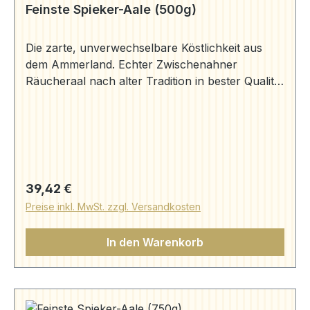
Feinste Spieker-Aale (500g)
Die zarte, unverwechselbare Köstlichkeit aus
dem Ammerland. Echter Zwischenahner
Räucheraal nach alter Tradition in bester Qualität
frisch aus dem Rauch auf Ihren Tisch und 1
Paket Ammerländer Schwarzbrot (250g).
Aromageschützt verpackt. 2 Stück Aal (500g)
Zutaten: Aal, Salz, Rauch Herkunft: Aal "Anguilla
anguilla" gewonnen aus deutscher Aquakultur.
Räucheraal (250g) | Aale | Aal Bruns (aal-
Regulärer Preis:
39,42 €
bruns.de) Schwarzbrot (250g) | Präsente | Aal
Preise inkl. MwSt. zzgl. Versandkosten
Bruns (aal-bruns.de)
In den Warenkorb