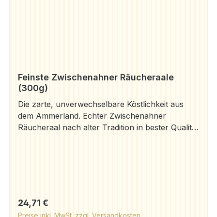
Feinste Zwischenahner Räucheraale
(300g)
Die zarte, unverwechselbare Köstlichkeit aus
dem Ammerland. Echter Zwischenahner
Räucheraal nach alter Tradition in bester Qualität
frisch aus dem Rauch auf Ihren Tisch und 1
Paket Ammerländer Schwarzbrot (250g).
Aromageschützt verpackt. 1 Stück Aal (300g)
Zutaten: Aal, Salz, Rauch Herkunft: Aal "Anguilla
anguilla" gewonnen aus deutscher Aquakultur.
Räucheraal (300g) | Aale | Aal Bruns (aal-
Regulärer Preis:
24,71 €
bruns.de) Schwarzbrot (250g) | Präsente | Aal
Preise inkl. MwSt. zzgl. Versandkosten