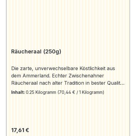
Räucheraal (250g)
Die zarte, unverwechselbare Köstlichkeit aus
dem Ammerland. Echter Zwischenahner
Räucheraal nach alter Tradition in bester Qualität
frisch aus dem Rauch auf Ihren Tisch.
Inhalt:
0.25 Kilogramm
(70,44 € / 1 Kilogramm)
Aromageschützt verpackt. Zutaten: Aal, Salz,
Rauch Herkunft: Aal "Anguilla anguilla"
gewonnen aus deutscher Aquakultur.
Regulärer Preis:
17,61 €