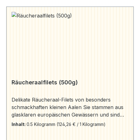
Räucheraalfilets (500g)
Delikate Räucheraal-Filets von besonders
schmackhaften kleinen Aalen Sie stammen aus
glasklaren europäischen Gewässern und sind
von unvergleichlicher Qualität und Frische. Die
Inhalt:
0.5 Kilogramm
(124,26 € / 1 Kilogramm)
Aale kommen direkt nach dem Fang im
Tankwagen in unsere Räucherei. Hier werden sie