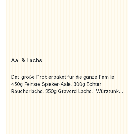
Aal & Lachs
Das große Probierpaket für die ganze Familie.
450g Feinste Spieker-Aale, 300g Echter
Räucherlachs, 250g Graverd Lachs, Würztunke
(100g), Meerrettich (50g), 1 Paket Ammerländer
Schwarzbrot (250g), Aromageschützt verpackt.
Räucheraal (450g) | Aale | Aal Bruns (aal-
bruns.de) Räucher-Lachs in Scheiben (300g) |
Lachs | Aal Bruns (aal-bruns.de) Graverd-Lachs