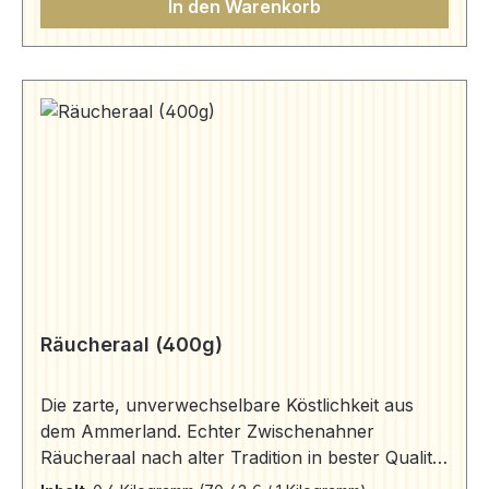
In den Warenkorb
Räucheraal (400g)
Die zarte, unverwechselbare Köstlichkeit aus
dem Ammerland. Echter Zwischenahner
Räucheraal nach alter Tradition in bester Qualität
frisch aus dem Rauch auf Ihren Tisch.