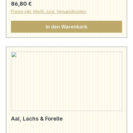
kg-Preis 65,10 € Würztunke kg-Preis 27.00 €
Regulärer Preis:
86,80 €
Meerrettich kg-Preis 17,00 € Schwarzbrot
Preise inkl. MwSt. zzgl. Versandkosten
(250g) | Präsente | Aal Bruns (aal-bruns.de)
In den Warenkorb
Aal, Lachs & Forelle