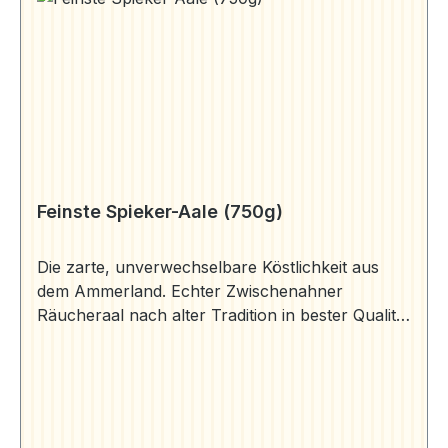
Feinste Spieker-Aale (750g)
Die zarte, unverwechselbare Köstlichkeit aus
dem Ammerland. Echter Zwischenahner
Räucheraal nach alter Tradition in bester Qualität
frisch aus dem Rauch auf Ihren Tisch und 1
Paket Ammerländer Schwarzbrot (250g).
Aromageschützt verpackt. 3 Stück Aal (750g)
Zutaten: Aal, Salz, Rauch Herkunft: Aal "Anguilla
anguilla" gewonnen aus deutscher Aquakultur.