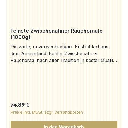
Feinste Zwischenahner Räucheraale
(1000g)
Die zarte, unverwechselbare Köstlichkeit aus
dem Ammerland. Echter Zwischenahner
Räucheraal nach alter Tradition in bester Qualität
frisch aus dem Rauch auf Ihren Tisch und 1
Paket Ammerländer Schwarzbrot (250g).
Aromageschützt verpackt. 3-4 Stück Aal
(1000g) Zutaten: Aal, Salz, Rauch Herkunft: Aal
"Anguilla anguilla" gewonnen aus deutscher
Aquakultur. Räucheraal (250g) | Aale | Aal Bruns
Regulärer Preis:
74,89 €
(aal-bruns.de) Schwarzbrot (250g) | Präsente |
Preise inkl. MwSt. zzgl. Versandkosten
Aal Bruns (aal-bruns.de)
In den Warenkorb