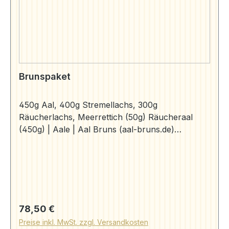
Brunspaket
450g Aal, 400g Stremellachs, 300g
Räucherlachs, Meerrettich (50g) Räucheraal
(450g) | Aale | Aal Bruns (aal-bruns.de)
Stremellachs kg-Preis 61,40 € Räucherlachs kg-
Preis 65,10 Meerrettich kg-Preis 17,00 €
Regulärer Preis:
78,50 €
Preise inkl. MwSt. zzgl. Versandkosten